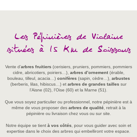
Les Pépinières de Violaine
situées à 15 Km de Soissons
Vente d’
arbres fruitiers
(cerisiers, pruniers, pommiers, pommiers
cidre, abricotiers, poiriers…),
arbres d’ornement
(érable,
bouleau, tilleul, acacia…)
conifères
(sapin, cèdre…),
arbustes
(berberis, lilas, hibiscus…) et
arbres de grandes tailles
sur
l’Aisne (02), l’Oise (60) et la Marne (51).
Que vous soyez particulier ou professionnel, notre pépinière est à
même de vous proposer des
arbres de qualité
, retrait à la
pépinière ou livraison chez vous ou sur site.
Notre équipe se tient
à vos côtés
, pour vous guider avec soin et
expertise dans le choix des arbres qui embelliront votre espace.